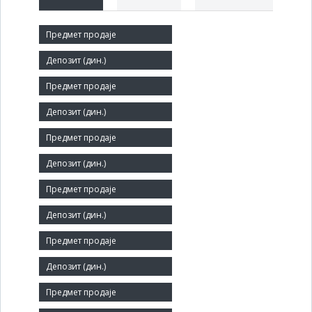
Краћи назив:
ВРАЊЕТОУРС
Правни статус:
ДП
Делатност:
Делатност путничких агенција
Матични број:
07294794
Број запослених:
14
Заступник: