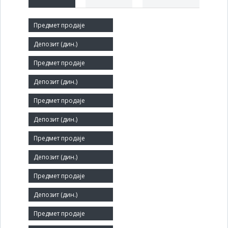
Краћи назив:
ВИНО КАЛЕМ
Правни статус:
ДП
Делатност:
Гајење садног материјала
Матични број:
07154747
Величина:
Средње
Број запослених: