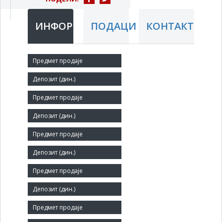
ИНФОРМАЦИЈЕ
ПОДАЦИ
КОНТАКТ
Краћи назив:
СРБИЈАПУТ
Правни статус:
ДОО
Делатност:
Изградња путева и аутопутева
Матични број:
07065566
Величина: