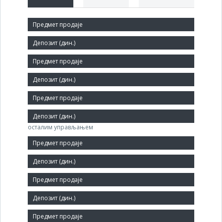
Краћи назив:
САВРЕМЕНИ ПРИВРЕДНИК
Правни статус:
ДП
Делатност:
Консултантске активности у вези с пословањем и
осталим управљањем
Матични број:
06015565
Величина:
Мало
Број запослених: