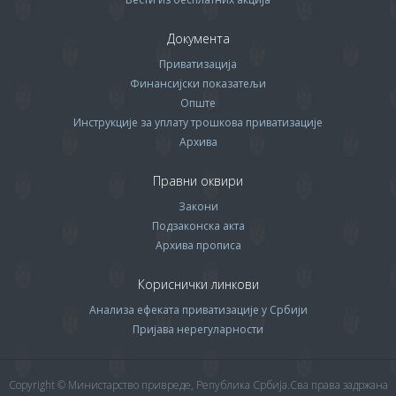
Документа
Приватизација
Финансијски показатељи
Опште
Инструкције за уплату трошкова приватизације
Архива
Правни оквири
Закони
Подзаконска акта
Архива прописa
Кориснички линкови
Анализа ефеката приватизације у Србији
Пријава нерегуларности
Copyright © Министарство привреде, Република Србија.Сва права задржана