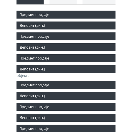
Краћи назив:
РАЗВИТАК
Правни статус:
ДП
Делатност:
Делатности ресторана и покретних угоститељских
објекта
Матични број:
17174606
Број запослених:
137
Заступник: