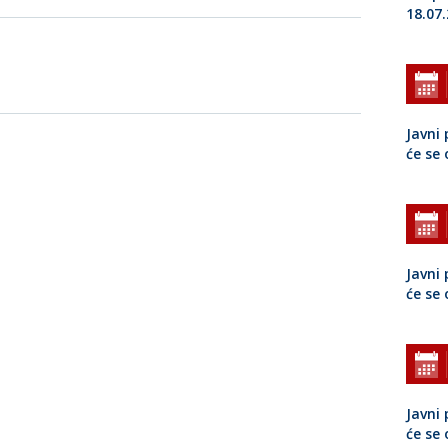
18.07
Javni 
će se
Javni 
će se
Javni 
će se