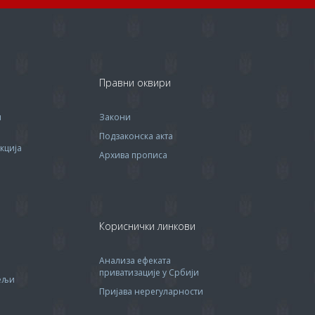
Правни оквири
м
Закони
Подзаконска акта
кција
Архива прописa
Кориснички линкови
Анализа ефеката
приватизације у Србији
тељи
Пријава нерегуларности