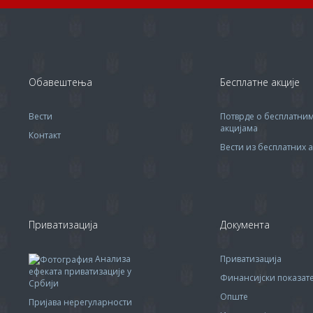
Обавештења
Бесплатне акције
Вести
Потврде о бесплатни
акцијама
Контакт
Вести из бесплатних а
Приватизација
Документа
Анализа
Приватизација
ефеката приватизације у
Финансијски показа
Србији
Опште
Пријава нерегуларности