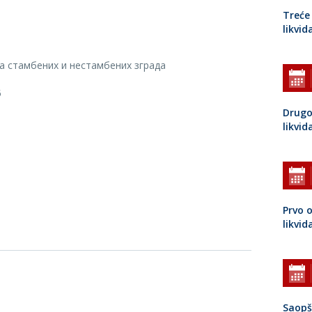
Treće
likvid
 стамбених и нестамбених зграда
5
Drugo
likvid
Prvo 
likvid
Saopš