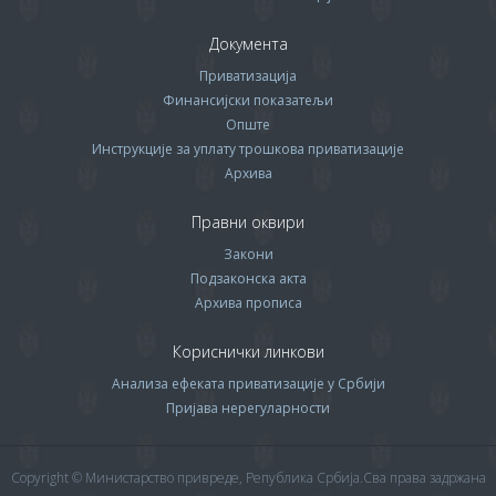
Документа
Приватизација
Финансијски показатељи
Опште
Инструкције за уплату трошкова приватизације
Архива
Правни оквири
Закони
Подзаконска акта
Архива прописa
Кориснички линкови
Анализа ефеката приватизације у Србији
Пријава нерегуларности
Copyright © Министарство привреде, Република Србија.Сва права задржана