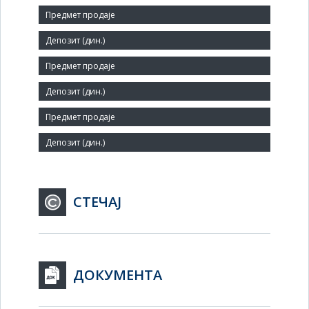
Величина:
Мало
Број запослених:
3
Заступник:
СТЕЧАЈ
ДОКУМЕНТА