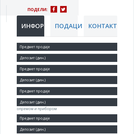
ПОДЕЛИ:
ИНФОРМАЦИЈЕ
ПОДАЦИ
КОНТАКТ
Краћи назив:
POLJOOPSKRBA DP
Правни статус:
ДП
Делатност:
Трговина на велико пољопривредним машинама,
опремом и прибором
Матични број:
08756635