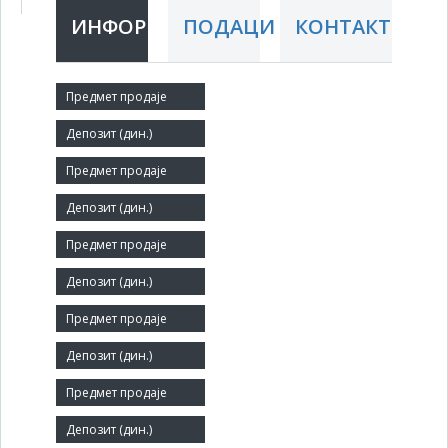
ИНФОРМАЦИЈЕ
ПОДАЦИ
КОНТАКТ
Краћи назив:
NERATRANS
Правни статус:
ДОО
Делатност:
Друмски превоз терета
Матични број:
08247790
Број запослених:
22