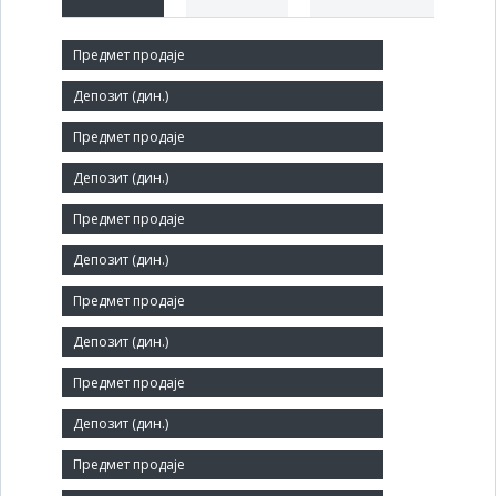
Краћи назив:
КРАГУЈЕВАЦ ДП за путеве - СРБИЈА ПУТ БЕОГРАД
Правни статус:
ДП
Делатност:
Изградња путева и аутопутева
Матични број:
07165897
Величина:
Велико
Број запослених: