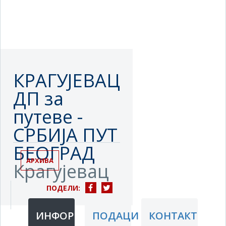
КРАГУЈЕВАЦ
ДП за
путеве -
СРБИЈА ПУТ
БЕОГРАД
АРХИВА
Крагујевац
ПОДЕЛИ:
ИНФОРМАЦИЈЕ
ПОДАЦИ
КОНТАКТ