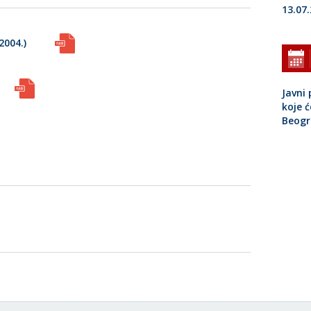
13.07
2004.)
Javni
koje ć
Beog