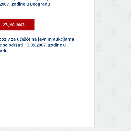
.2007. godine u Beogradu
27. ЈУЛ. 2007.
 poziv za učešće na javnim aukcijama
e se održati 13.09.2007. godine u
radu