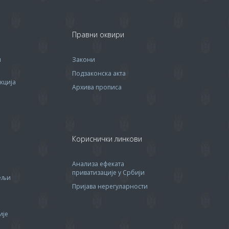
Правни оквири
м
Закони
Подзаконска акта
кција
Архива прописa
Кориснички линкови
Анализа ефеката
приватизације у Србији
тељи
Пријава нерегуларности
ије