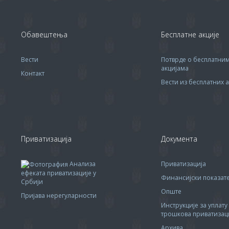
Обавештења
Бесплатне акције
Вести
Потврде о бесплатни
акцијама
Контакт
Вести из бесплатних а
Приватизација
Документа
Анализа
Приватизација
ефеката приватизације у
Финансијски показа
Србији
Опште
Пријава нерегуларности
Инструкције за уплату
трошкова приватизац
Архива