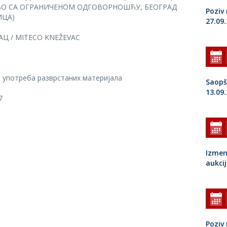
О СА ОГРАНИЧЕНОМ ОДГОВОРНОШЋУ, БЕОГРАД
Poziv 
ИЦА)
27.09
Ц / MITECO KNEŽEVAC
 употреба разврстаних материјала
Saopš
13.09
7
Izmen
aukcij
Poziv 