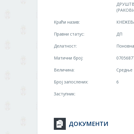
ДРУШТВ
(РАКОВ
Краћи назив:
КНЕЖЕВА
Правни статус:
ДП
Делатност:
Поновна
Матични број:
0705687
Величина:
Средње
Број запослених:
6
Заступник:
ДОКУМЕНТИ