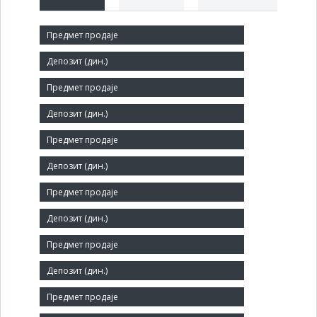
Краћи назив:
КАДИЊАЧА ДПТ
Правни статус:
ДП
Делатност:
Производња остале плетене и кукичане одеће
Матични број:
07294433
Број запослених:
62
Заступник: