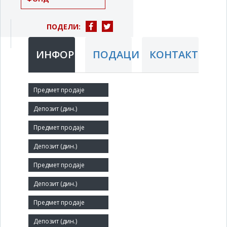
ПОДЕЛИ:
ИНФОРМАЦИЈЕ
ПОДАЦИ
КОНТАКТ
Краћи назив:
ЈВС БОГАТИЋ
Правни статус:
УС
Делатност:
Ветеринарска делатност
Матични број:
07208766