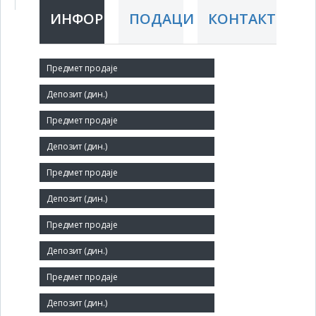
ИНФОРМАЦИЈЕ
ПОДАЦИ
КОНТАКТ
Краћи назив:
INEKS SECURITY INTERNATIONAL BUSINESS
Правни статус:
ДОО
Делатност:
Услуге система обезбеђења
Матични број:
17074881
Број запослених:
3