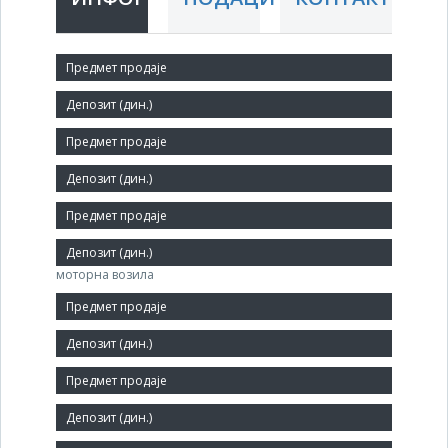
Краћи назив:
ФАК ЛОЗНИЦА
Правни статус:
ДП
Делатност:
Производња осталих делова и додатне опреме за
моторна возила
Матични број:
07120745
Величина:
Мало