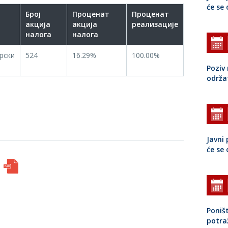
će se
Број
Проценат
Проценат
акција
акција
реализације
налога
налога
рски
524
16.29%
100.00%
Poziv 
održa
Javni 
će se
Poniš
potra