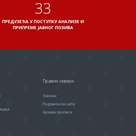
38
ПРЕДУЗЕЋА У ПОСТУПКУ АНАЛИЗЕ И
ПРИПРЕМЕ ЈАВНОГ ПОЗИВА
Правни оквири
м
Закони
Подзаконска акта
кција
Архива прописa