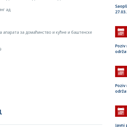
Saopš
инг ад
27.03
а апарата за домаћинство и кућне и баштенске
Poziv 
9
održa
Poziv 
održa
Д
Javni 