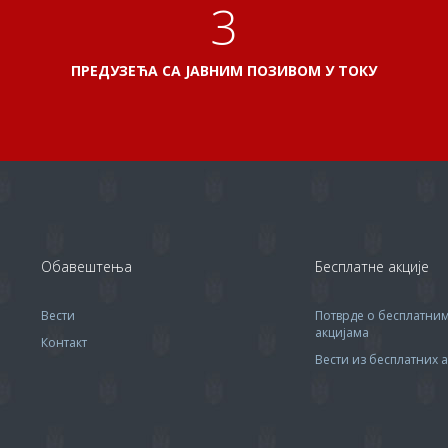
3
ПРЕДУЗЕЋА СА ЈАВНИМ ПОЗИВОМ У ТОКУ
Обавештења
Бесплатне акције
Вести
Потврде о бесплатни
акцијама
Контакт
Вести из бесплатних а