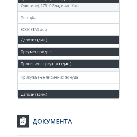
(ДППП ,,ПЧИЊА'' ) улица Светосавска бр. 1 (у згради
Општине), 17510 Владичин Хан.
Погодба
ECOCETAS doo
190,000 РСД
06. дец.'06.
ППП ПЧИЊА, Лењинова 1, Трговиште
Прикупљање писмених понуда
ДОКУМЕНТА