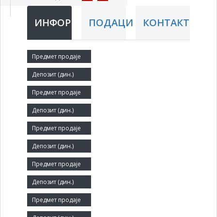
ИНФОРМАЦИЈЕ
ПОДАЦИ
КОНТАКТ
Краћи назив:
PČINJA
Правни статус:
ДП
Делатност:
Прерада чаја и кафе
Матични број:
07205040
Величина: