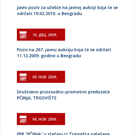
Javni poziv za učešće na javnoj aukciji koja će se
održati 19.02.2010. u Beogradu
10. ДЕЦ. 2009.
Poziv na 267. javnu aukciju koja će se održati
11.12.2009. godine u Beogradu
09. НОВ. 2009.
Društveno proizvodno-prometno preduzeće
PČINjA, TRGOVIŠTE
06. НОВ. 2006.
PPP "PČINjA" u stečaju iz Trgovišta oglašava