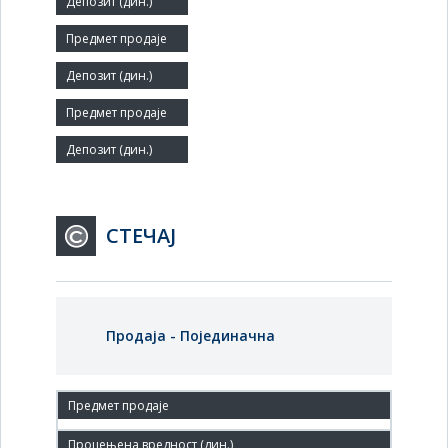
Мало
Број запослених:
10
Заступник:
СТЕЧАЈ
Продаја - Појединачна
16. окт.'13.