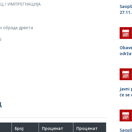
Ц / ИМПРЕГНАЦИЈА
Saopš
27.11
и обрада дрвета
5
Obave
održa
Javni 
će se
Д
Број
Проценат
Проценат
Saopš