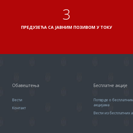
3
ПРЕДУЗЕЋА СА ЈАВНИМ ПОЗИВОМ У ТОКУ
Обавештења
Бесплатне акције
Вести
Потврде о бесплатни
акцијама
Контакт
Вести из бесплатних а