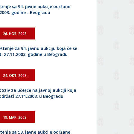
tenje sa 94. javne aukcije održane
.2003. godine - Beogradu
26. НОВ. 2003.
štenje za 94. javnu aukciju koja će se
ti 27.11.2003. godine u Beogradu
24. ОКТ. 2003.
poziv za učešće na javnoj aukciji koja
 održati 27.11.2003. u Beogradu
19. МАР. 2003.
tenje sa 53. javne aukcije održane