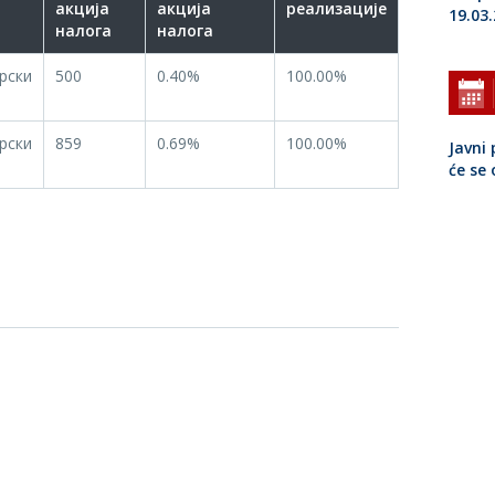
акција
акција
реализације
19.03
налога
налога
рски
500
0.40%
100.00%
рски
859
0.69%
100.00%
Javni 
će se