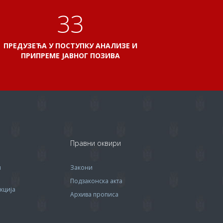
38
ПРЕДУЗЕЋА У ПОСТУПКУ АНАЛИЗЕ И
ПРИПРЕМЕ ЈАВНОГ ПОЗИВА
Правни оквири
м
Закони
Подзаконска акта
кција
Архива прописa