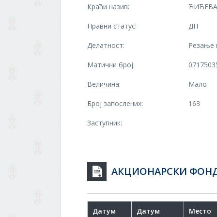
Краћи назив:
ЋИЋЕВА
Правни статус:
ДП
Делатност:
Резање 
Матични број:
0717503
Величина:
Мало
Број запослених:
163
Заступник:
АКЦИОНАРСКИ ФОН
Датум
Датум
Место