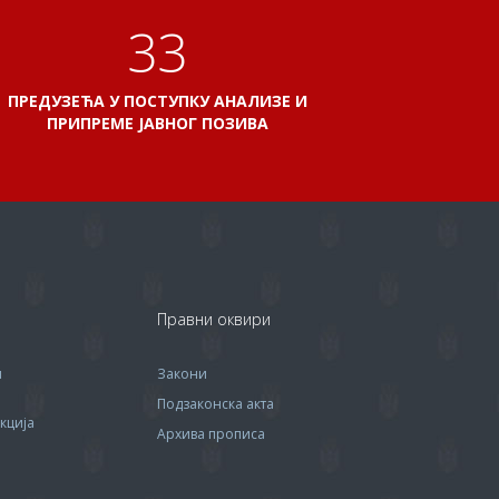
38
ПРЕДУЗЕЋА У ПОСТУПКУ АНАЛИЗЕ И
ПРИПРЕМЕ ЈАВНОГ ПОЗИВА
Правни оквири
м
Закони
Подзаконска акта
кција
Архива прописa