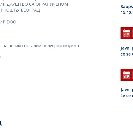
ИР ДРУШТВО СА ОГРАНИЧЕНОМ
Saopš
РНОШЋУ БЕОГРАД
15.12
ИР DOO
а на велико осталим полупроизводима
Javni 
će se
2
Javni 
će se
Д