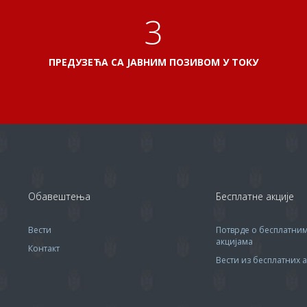
3
ПРЕДУЗЕЋА СА ЈАВНИМ ПОЗИВОМ У ТОКУ
Обавештења
Бесплатне акције
Вести
Потврде о бесплатни
акцијама
Контакт
Вести из бесплатних а