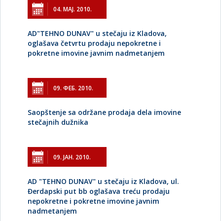
04. МАЈ. 2010.
AD"TEHNO DUNAV" u stečaju iz Kladova,
oglašava četvrtu prodaju nepokretne i
pokretne imovine javnim nadmetanjem
09. ФЕБ. 2010.
Saopštenje sa održane prodaja dela imovine
stečajnih dužnika
09. ЈАН. 2010.
AD "TEHNO DUNAV" u stečaju iz Kladova, ul.
Đerdapski put bb oglašava treću prodaju
nepokretne i pokretne imovine javnim
nadmetanjem