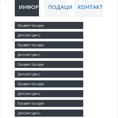
ИНФОРМАЦИЈЕ
ПОДАЦИ
КОНТАКТ
Краћи назив:
AD TEHNO-DUNAV KLADOVO
Правни статус:
АД
Делатност:
Одржавање и поправка моторних возила
Матични број:
07260164
Број запослених:
21