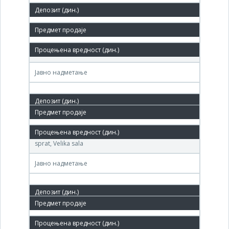
25,000,000 РСД
03.авг.2010.
Agencija za privatizaciju RS, Terazije broj 23
Јавно надметање
08.јун.2010.
Agencija za privatizaciju, Beograd, Terazije broj 23, II
sprat, Velika sala
Јавно надметање
25.мар.2009.
Agencija za privatizaciju-centar za stečaj,Terazije 23 (2