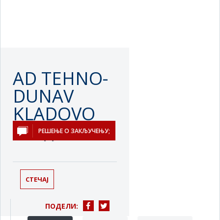
AD TEHNO-
DUNAV
KLADOVO
Кладово
РЕШЕЊЕ О ЗАКЉУЧЕЊУ;
СТЕЧАЈ
ПОДЕЛИ: