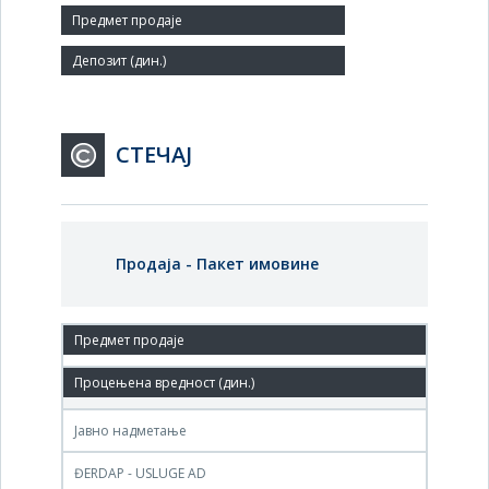
Заступник:
СТЕЧАЈ
Продаја - Пакет имовине
28.сеп.2010.
Agencija za privatizaciju RS, Beograd, Terazije br. 23
Јавно надметање
ĐERDAP - USLUGE AD