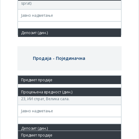
sprat)
Јавно надметање
Продаја - Појединачна
09. феб.'10.
Агенција за приватизацију, Београд, Теразије број
23, ИИ спрат, Велика сала.
Јавно надметање
26. мај.'09.