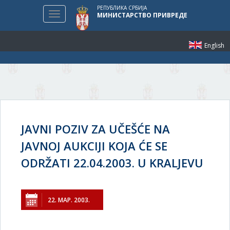
РЕПУБЛИКА СРБИЈА
Toggle
МИНИСТАРСТВО ПРИВРЕДЕ
navigation
English
JAVNI POZIV ZA UČEŠĆE NA
JAVNOJ AUKCIJI KOJA ĆE SE
ODRŽATI 22.04.2003. U KRALJEVU
22. МАР. 2003.