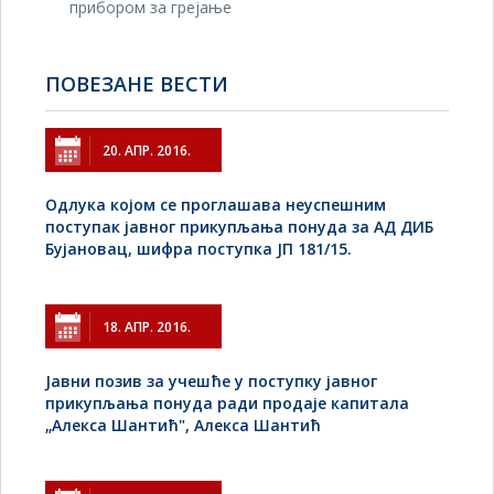
прибором за грејање
ПОВЕЗАНЕ ВЕСТИ
20. АПР. 2016.
Одлука којом се проглашава неуспешним
поступак јавног прикупљања понуда за АД ДИБ
Бујановац, шифра поступка ЈП 181/15.
18. АПР. 2016.
Jавни позив за учешће у поступку јавног
прикупљања понуда ради продаје капитала
„Алекса Шантић", Алекса Шантић