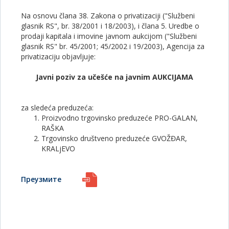
Na osnovu člana 38. Zakona o privatizaciji ("Službeni
glasnik RS", br. 38/2001 i 18/2003), i člana 5. Uredbe o
prodaji kapitala i imovine javnom aukcijom ("Službeni
glasnik RS" br. 45/2001; 45/2002 i 19/2003), Agencija za
privatizaciju objavljuje:
Javni poziv za učešće na javnim AUKCIJAMA
za sledeća preduzeća:
Proizvodno trgovinsko preduzeće PRO-GALAN,
RAŠKA
Trgovinsko društveno preduzeće GVOŽĐAR,
KRALjEVO
Преузмите