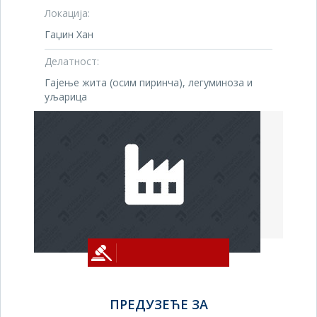
Локација:
Гаџин Хан
Делатност:
Гајење жита (осим пиринча), легуминоза и
уљарица
ПРЕДУЗЕЋЕ ЗА