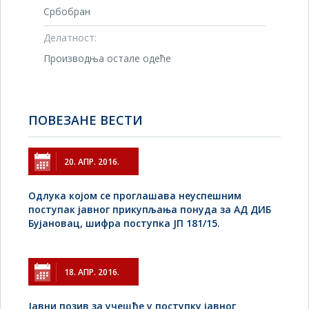
Србобран
Делатност:
Производња остале одеће
ПОВЕЗАНЕ ВЕСТИ
20. АПР. 2016.
Одлука којом се проглашава неуспешним
поступак јавног прикупљања понуда за АД ДИБ
Бујановац, шифра поступка ЈП 181/15.
18. АПР. 2016.
Jавни позив за учешће у поступку јавног