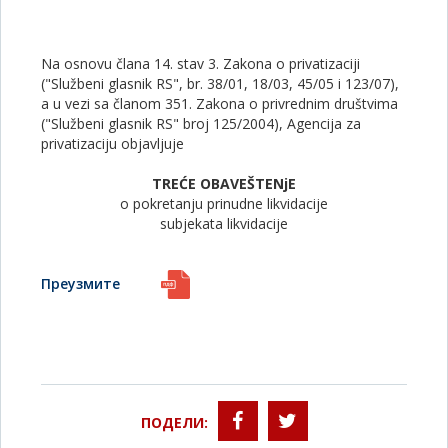
Na osnovu člana 14. stav 3. Zakona o privatizaciji
("Službeni glasnik RS", br. 38/01, 18/03, 45/05 i 123/07),
a u vezi sa članom 351. Zakona o privrednim društvima
("Službeni glasnik RS" broj 125/2004), Agencija za
privatizaciju objavljuje
TREĆE OBAVEŠTENjE
o pokretanju prinudne likvidacije
subjekata likvidacije
Преузмите
ПОДЕЛИ: