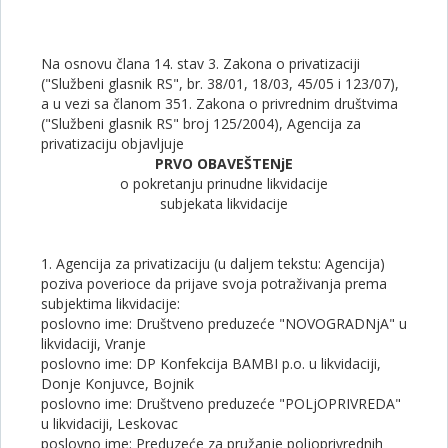
Na osnovu člana 14. stav 3. Zakona o privatizaciji
("Službeni glasnik RS", br. 38/01, 18/03, 45/05 i 123/07),
a u vezi sa članom 351. Zakona o privrednim društvima
("Službeni glasnik RS" broj 125/2004), Agencija za
privatizaciju objavljuje
PRVO OBAVEŠTENjE
o pokretanju prinudne likvidacije
subjekata likvidacije
1. Agencija za privatizaciju (u daljem tekstu: Agencija)
poziva poverioce da prijave svoja potraživanja prema
subjektima likvidacije:
poslovno ime: Društveno preduzeće "NOVOGRADNjA" u
likvidaciji, Vranje
poslovno ime: DP Konfekcija BAMBI p.o. u likvidaciji,
Donje Konjuvce, Bojnik
poslovno ime: Društveno preduzeće "POLjOPRIVREDA"
u likvidaciji, Leskovac
poslovno ime: Preduzeće za pružanje poljoprivrednih