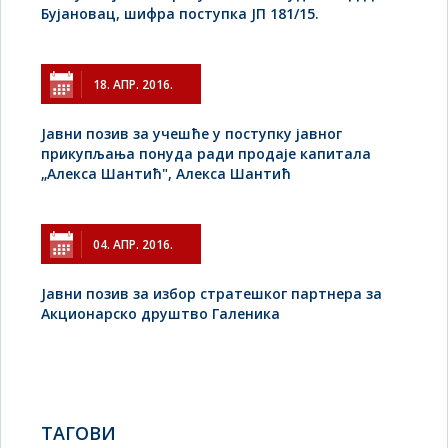
Бујановац, шифра поступка ЈП 181/15.
18. АПР. 2016.
Jавни позив за учешће у поступку јавног
прикупљања понуда ради продаје капитала
„Алекса Шантић", Алекса Шантић
04. АПР. 2016.
Јавни позив за избор стратешког партнера за
Акционарско друштво Галеника
TAГОВИ