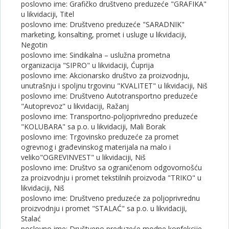
poslovno ime: Grafičko društveno preduzeće "GRAFIKA"
u likvidaciji, Titel
poslovno ime: Društveno preduzeće "SARADNIK"
marketing, konsalting, promet i usluge u likvidaciji,
Negotin
poslovno ime: Sindikalna – uslužna prometna
organizacija "SIPRO" u likvidaciji, Ćuprija
poslovno ime: Akcionarsko društvo za proizvodnju,
unutrašnju i spoljnu trgovinu "KVALITET" u likvidaciji, Niš
poslovno ime: Društveno Autotransportno preduzeće
"Autoprevoz" u likvidaciji, Ražanj
poslovno ime: Transportno-poljoprivredno preduzeće
"KOLUBARA" sa p.o. u likvidaciji, Mali Borak
poslovno ime: Trgovinsko preduzeće za promet
ogrevnog i građevinskog materijala na malo i
veliko"OGREVINVEST" u likvidaciji, Niš
poslovno ime: Društvo sa ograničenom odgovornošću
za proizvodnju i promet tekstilnih proizvoda "TRIKO" u
likvidaciji, Niš
poslovno ime: Društveno preduzeće za poljoprivrednu
proizvodnju i promet "STALAĆ" sa p.o. u likvidaciji,
Stalać
poslovno ime: Društveno preduzeće modne konfekcije