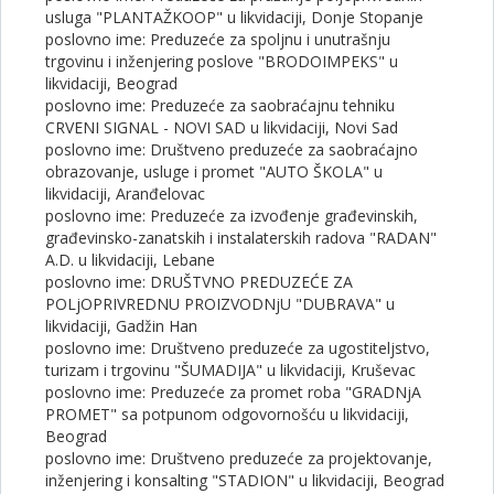
usluga "PLANTAŽKOOP" u likvidaciji, Donje Stopanje
poslovno ime: Preduzeće za spoljnu i unutrašnju
trgovinu i inženjering poslove "BRODOIMPEKS" u
likvidaciji, Beograd
poslovno ime: Preduzeće za saobraćajnu tehniku
CRVENI SIGNAL - NOVI SAD u likvidaciji, Novi Sad
poslovno ime: Društveno preduzeće za saobraćajno
obrazovanje, usluge i promet "AUTO ŠKOLA" u
likvidaciji, Aranđelovac
poslovno ime: Preduzeće za izvođenje građevinskih,
građevinsko-zanatskih i instalaterskih radova "RADAN"
A.D. u likvidaciji, Lebane
poslovno ime: DRUŠTVNO PREDUZEĆE ZA
POLjOPRIVREDNU PROIZVODNjU "DUBRAVA" u
likvidaciji, Gadžin Han
poslovno ime: Društveno preduzeće za ugostiteljstvo,
turizam i trgovinu "ŠUMADIJA" u likvidaciji, Kruševac
poslovno ime: Preduzeće za promet roba "GRADNjA
PROMET" sa potpunom odgovornošću u likvidaciji,
Beograd
poslovno ime: Društveno preduzeće za projektovanje,
inženjering i konsalting "STADION" u likvidaciji, Beograd