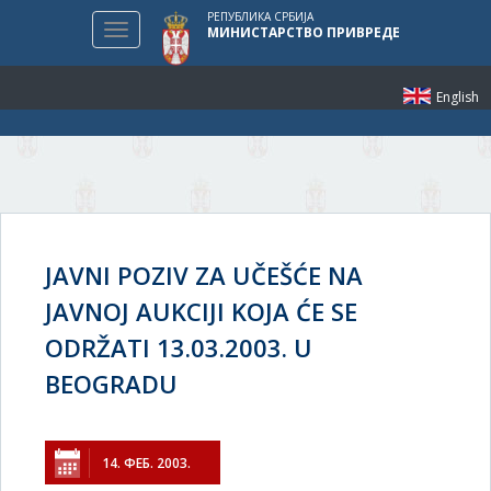
РЕПУБЛИКА СРБИЈА
Toggle
МИНИСТАРСТВО ПРИВРЕДЕ
navigation
English
JAVNI POZIV ZA UČEŠĆE NA
JAVNOJ AUKCIJI KOJA ĆE SE
ODRŽATI 13.03.2003. U
BEOGRADU
14. ФЕБ. 2003.