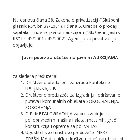
Na osnovu člana 38. Zakona o privatizaciji ("Službeni
glasnik RS", br. 38/2001), i člana 5. Uredbe o prodaji
kapitala i imovine javnom aukcijom ("Službeni glasnik
RS" br. 45/2001 i 45/2002), Agencija za privatizaciju
objavljuje:
Javni poziv za učešće na javnim AUKCIJAMA
za sledeća preduzeća:
Društveno preduzeće za izradu konfekcije
UBLjANKA, UB
Društveno preduzeće za izgradnju i održavanje
puteva i komunalnih objekata SOKOGRADNjA,
SOKOBANjA
D.P. METALOGRADNjA za proizvodnju
poljoprivrednih mašina i alata, metalnih, građ.
konstrukcija i opreme sa po, VRBAS
Ugostiteljsko-turističko preduzeće INEKS
TREŠNjICA deoničko društvo u mešovitoj svojini