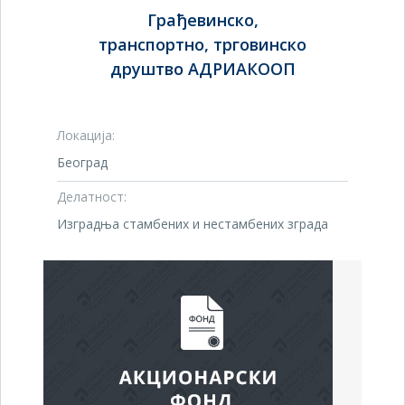
Грађевинско,
транспортно, трговинско
друштво АДРИАКООП
Локација:
Београд
Делатност:
Изградња стамбених и нестамбених зграда