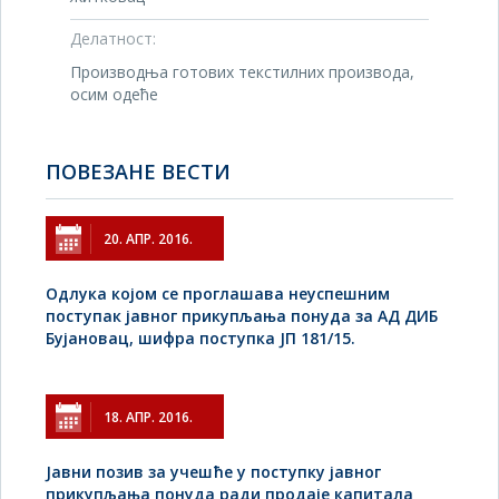
Делатност:
Производња готових текстилних производа,
осим одеће
ПОВЕЗАНЕ ВЕСТИ
20. АПР. 2016.
Одлука којом се проглашава неуспешним
поступак јавног прикупљања понуда за АД ДИБ
Бујановац, шифра поступка ЈП 181/15.
18. АПР. 2016.
Jавни позив за учешће у поступку јавног
прикупљања понуда ради продаје капитала