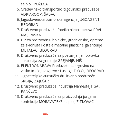
sa p.o., POŽEGA
Građevinsko transportno-trgovinsko preduzeće
ADRIAKOOP, ŠABAC
Jugoslovenska pomorska agencija JUGOAGENT,
BEOGRAD
Društveno preduzeće fabrika hleba i peciva PRVI
MAJ, RAŠKA
DP za proizvodnju bolničke, građevinske, opreme
za skloništa i ostale metalne plastične galanterije
METALAC, BEOGRAD
Društveno preduzeće za postavljanje i opravku
instalacija za grejanje GREJANjE, NIŠ
ELEKTRONABAVA Preduzeće za trgovinu na
veliko imalo,uvoz,izvoz i usluge D.O.O., BEOGRAD
Ugostiteljsko-turističko društveno preduzeće
SRBIJA, ZAJEČAR
Društveno preduzeće Industrija Nameštaja GAJ,
PANČEVO
Društveno preduzeće za proizvodnju jorgana i
konfekcije MORAVATEKS sa p.o., ŽITKOVAC