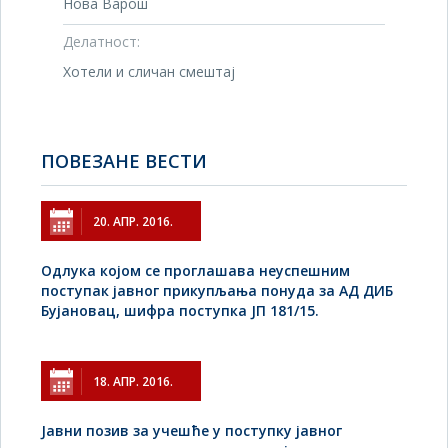
Нова Варош
Делатност:
Хотели и сличан смештај
ПОВЕЗАНЕ ВЕСТИ
20. АПР. 2016.
Одлука којом се проглашава неуспешним
поступак јавног прикупљања понуда за АД ДИБ
Бујановац, шифра поступка ЈП 181/15.
18. АПР. 2016.
Jавни позив за учешће у поступку јавног