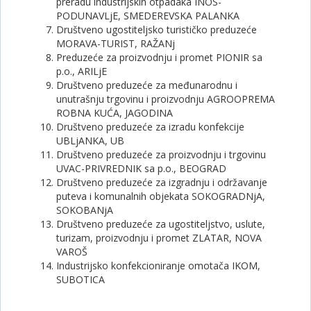
preradu industrijskih otpadaka INOS-
PODUNAVLjE, SMEDEREVSKA PALANKA
Društveno ugostiteljsko turističko preduzeće
MORAVA-TURIST, RAŽANj
Preduzeće za proizvodnju i promet PIONIR sa
p.o., ARILjE
Društveno preduzeće za međunarodnu i
unutrašnju trgovinu i proizvodnju AGROOPREMA
ROBNA KUĆA, JAGODINA
Društveno preduzeće za izradu konfekcije
UBLjANKA, UB
Društveno preduzeće za proizvodnju i trgovinu
UVAC-PRIVREDNIK sa p.o., BEOGRAD
Društveno preduzeće za izgradnju i održavanje
puteva i komunalnih objekata SOKOGRADNjA,
SOKOBANjA
Društveno preduzeće za ugostiteljstvo, uslute,
turizam, proizvodnju i promet ZLATAR, NOVA
VAROŠ
Industrijsko konfekcioniranje omotača IKOM,
SUBOTICA