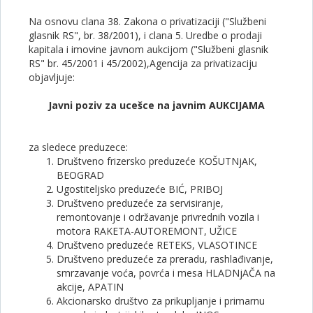
Na osnovu clana 38. Zakona o privatizaciji ("Službeni
glasnik RS", br. 38/2001), i clana 5. Uredbe o prodaji
kapitala i imovine javnom aukcijom ("Službeni glasnik
RS" br. 45/2001 i 45/2002),Agencija za privatizaciju
objavljuje:
Javni poziv za ucešce na javnim AUKCIJAMA
za sledece preduzece:
Društveno frizersko preduzeće KOŠUTNjAK,
BEOGRAD
Ugostiteljsko preduzeće BIĆ, PRIBOJ
Društveno preduzeće za servisiranje,
remontovanje i održavanje privrednih vozila i
motora RAKETA-AUTOREMONT, UŽICE
Društveno preduzeće RETEKS, VLASOTINCE
Društveno preduzeće za preradu, rashlađivanje,
smrzavanje voća, povrća i mesa HLADNjAČA na
akcije, APATIN
Akcionarsko društvo za prikupljanje i primarnu