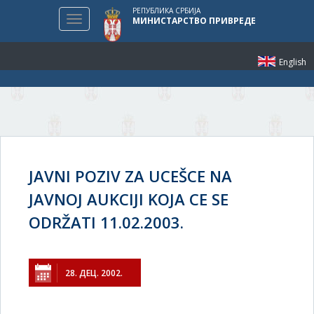
РЕПУБЛИКА СРБИЈА
Toggle
МИНИСТАРСТВО ПРИВРЕДЕ
navigation
English
JAVNI POZIV ZA UCEŠCE NA
JAVNOJ AUKCIJI KOJA CE SE
ODRŽATI 11.02.2003.
28. ДЕЦ. 2002.