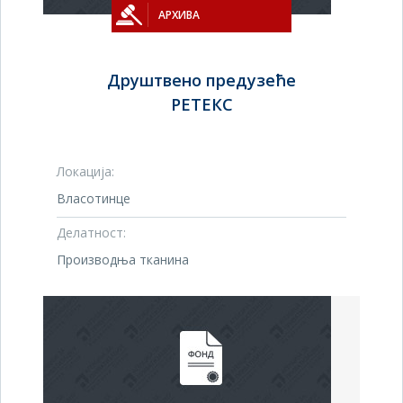
АРХИВА
Друштвено предузеће
РЕТЕКС
Локација:
Власотинце
Делатност:
Производња тканина