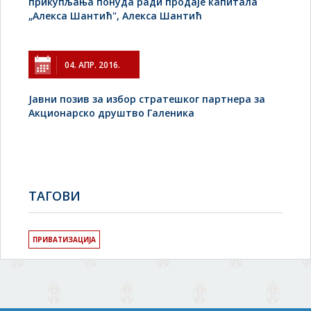
прикупљања понуда ради продаје капитала
„Алекса Шантић", Алекса Шантић
04. АПР. 2016.
Јавни позив за избор стратешког партнера за
Акционарско друштво Галеника
TAГОВИ
ПРИВАТИЗАЦИЈА