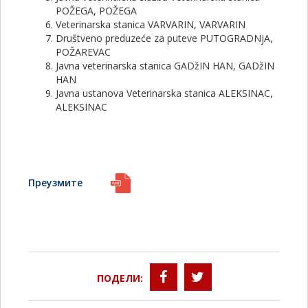
POŽEGA, POŽEGA
Veterinarska stanica VARVARIN, VARVARIN
Društveno preduzeće za puteve PUTOGRADNjA,
POŽAREVAC
Javna veterinarska stanica GADžIN HAN, GADžIN
HAN
Javna ustanova Veterinarska stanica ALEKSINAC,
ALEKSINAC
Преузмите
ПОДЕЛИ: