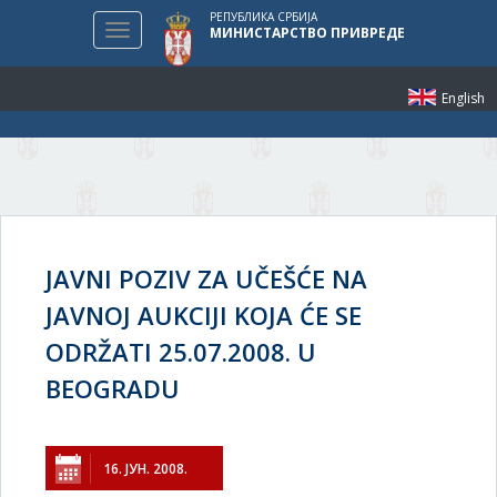
РЕПУБЛИКА СРБИЈА
Toggle
МИНИСТАРСТВО ПРИВРЕДЕ
navigation
English
JAVNI POZIV ZA UČEŠĆE NA
JAVNOJ AUKCIJI KOJA ĆE SE
ODRŽATI 25.07.2008. U
BEOGRADU
16. ЈУН. 2008.