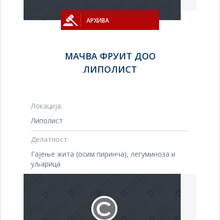
АРХИВА
МАЧВА ФРУИТ ДОО
ЛИПОЛИСТ
Локација:
Липолист
Делатност:
Гајење жита (осим пиринча), легуминоза и
уљарица