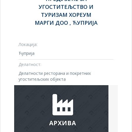
УГОСТИТЕЉСТВО И
ТУРИЗАМ ХОРЕУМ
МАРГИ ДОО , ЋУПРИЈА
Локација:
Ћуприја
Делатност:
Делатности ресторана и покретних
угоститељских објекта