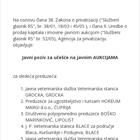
Na osnovu člana 38. Zakona o privatizaciji ("Službeni
glasnik RS", br. 38/01, 18/03 i 45/05 ), i člana 9. Uredbe o
prodaji kapitala i imovine javnom aukcijom ("Službeni
glasnik RS" br. 52/05), Agencija za privatizaciju
objavljuje:
Javni poziv za učešće na javnim AUKCIJAMA
za sledeća preduzeća:
Javna veterinarska služba Veterinarska stanica
GROCKA, GROCKA
Preduzeće za ugostiteljstvo i turizam HOREUM
MARGI d.o.o., ĆUPRIJA
Društveno poljoprivredno preduzeće BOŠKO
MARINKOVIĆ, LIPOLIST
J. P. Veterinarska stanica BLACE za područje
Blaca, Kuršumlije i Podujeva, BLACE
Javna veterinarska služba Veterinarska stanica