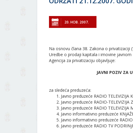
ODRŽATI 21.12.2007. GO
20. НОВ. 2007.
Na osnovu člana 38. Zakona o privatizaciji ("
Uredbe o prodaji kapitala i imovine javnom a
Agencija za privatizaciju objavljuje:
JAVNI POZIV ZA 
za sledeća preduzeća:
Javno preduzeće RADIO TELEVIZIJA
Javno preduzeće RADIO-TELEVIZIJA 
Javno preduzeće RADIO TELEVIZIJ
Javno informativno preduzeće KNjA
Javno informativno preduzeće RADI
Javno preduzeće RADIO TV PODRINj