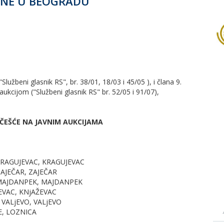
DINE U BEOGRADU
Službeni glasnik RS", br. 38/01, 18/03 i 45/05 ), i člana 9.
ukcijom ("Službeni glasnik RS" br. 52/05 i 91/07),
UČEŠĆE NA JAVNIM AUKCIJAMA
 KRAGUJEVAC, KRAGUJEVAC
ZAJEČAR, ZAJEČAR
A MAJDANPEK, MAJDANPEK
ŽEVAC, KNjAŽEVAC
O VALjEVO, VALjEVO
E, LOZNICA