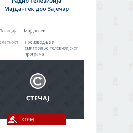
Радио телевизија
Мајданпек доо Зајечар
Локација:
Мајданпек
елатност:
Производња и
емитовање телевизијског
програма
СТЕЧАЈ