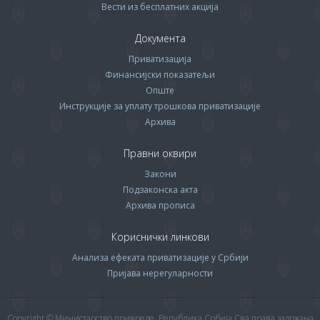
Вести из бесплатних акција
Документа
Приватизација
Финансијски показатељи
Опште
Инструкције за уплату трошкова приватизације
Архива
Правни оквири
Закони
Подзаконска акта
Архива прописa
Кориснички линкови
Анализа ефеката приватизације у Србији
Пријава нерегуларности
Copyright © Министарство привреде, Република Србија.Сва права задржана