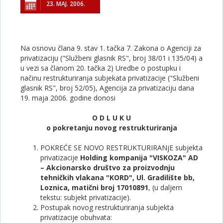
23. МАЈ. 2006.
Na osnovu člana 9. stav 1. tačka 7. Zakona o Agenciji za
privatizaciju ("Službeni glasnik RS", broj 38/01 i 135/04) a
u vezi sa članom 20. tačka 2) Uredbe o postupku i
načinu restrukturiranja subjekata privatizacije ("Službeni
glasnik RS", broj 52/05), Agencija za privatizaciju dana
19. maja 2006. godine donosi
O D L U K U
o pokretanju novog restrukturiranja
POKREĆE SE NOVO RESTRUKTURIRANjE subjekta
privatizacije
Holding kompanija "VISKOZA" AD
– Akcionarsko društvo za proizvodnju
tehničkih vlakana "KORD", Ul. Gradilište bb,
Loznica, matični broj 17010891
, (u daljem
tekstu: subjekt privatizacije).
Postupak novog restrukturiranja subjekta
privatizacije obuhvata: