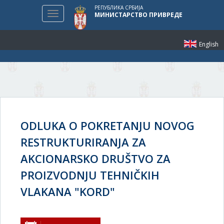
РЕПУБЛИКА СРБИЈА
Toggle
МИНИСТАРСТВО ПРИВРЕДЕ
navigation
English
ODLUKA O POKRETANJU NOVOG
RESTRUKTURIRANJA ZA
AKCIONARSKO DRUŠTVO ZA
PROIZVODNJU TEHNIČKIH
VLAKANA "KORD"