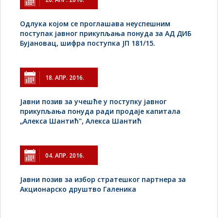
Одлука којом се проглашава неуспешним
поступак јавног прикупљања понуда за АД ДИБ
Бујановац, шифра поступка ЈП 181/15.
18. АПР. 2016.
Jавни позив за учешће у поступку јавног
прикупљања понуда ради продаје капитала
„Алекса Шантић", Алекса Шантић
04. АПР. 2016.
Јавни позив за избор стратешког партнера за
Акционарско друштво Галеника