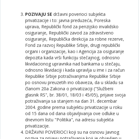
POZIVAJU SE
državni poverioci subjekta
privatizacije i to: javna preduzeća, Poreska
uprava, Republički fond za penzijsko invalidsko
osiguranje, Republički zavod za zdravstveno
osiguranje, Republička direkcija za robne rezerve,
Fond za razvoj Republike Srbije, drugi republički
organi i organizacije, kao i Agencija za osiguranje
depozita kada vrši funkciju stečajnog, odnosno
likvidacionog upravnika nad bankama u stečaju,
odnosno likvidaciji i kada upravlja u ime i za račun
Republike Srbije potraživanjima Republike Srbije
po osnovu preuzetih ino obaveza, da u skladu sa
članom 20a Zakona o privatizaciji ("Službeni
glasnik RS", br. 38/01, 18/03 i 45/05), prijave svoja
potraživanja sa stanjem na dan 31. decembar
2004. godine prema subjektu privatizacije u roku
od 15 dana od dana objavljivanja ove odluke u
dnevnom listu "Politika", na adresu subjekta
privatizacije.
DRŽAVNI POVERIOCI koji su na osnovu Javnog
poziva za prijavu potraživanja koji je objavljen u