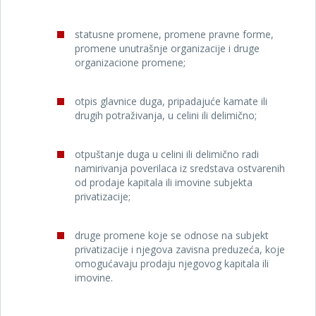
statusne promene, promene pravne forme,
promene unutrašnje organizacije i druge
organizacione promene;
otpis glavnice duga, pripadajuće kamate ili
drugih potraživanja, u celini ili delimično;
otpuštanje duga u celini ili delimično radi
namirivanja poverilaca iz sredstava ostvarenih
od prodaje kapitala ili imovine subjekta
privatizacije;
druge promene koje se odnose na subjekt
privatizacije i njegova zavisna preduzeća, koje
omogućavaju prodaju njegovog kapitala ili
imovine.