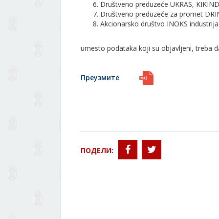
Društveno preduzeće UKRAS, KIKIN
Društveno preduzeće za promet DR
Akcionarsko društvo INOKS industrij
umesto podataka koji su objavljeni, treba da
Преузмите
ПОДЕЛИ: