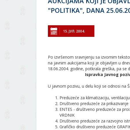
AUKCIJAMA KOJI JE OBJA
"POLITIKA", DANA 25.06.2
15. ЈУЛ. 2004.
Po izvršenom sravnjenju sa izvornim teksto
na javnim aukcijama koji je objavljen u dnev
18.06.2004. godine, potkrala greška, pa se d
Ispravka Javnog pozi
U javnom pozivu, u delu koji se odnosi na Ši
Preduzeće za klimatizaciju, ventilaci
Društveno preduzeće za prikazivanje 
ENTES - društveno preduzeće za proiz
VRDNIK
Društveno preduzeće za razvojno is
Grafičko društveno preduzeće GRAFI