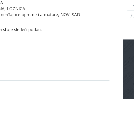
DA
INA, LOZNICA
a nerđajuće opreme i armature, NOVI SAD
Д
 stoje sledeći podaci: