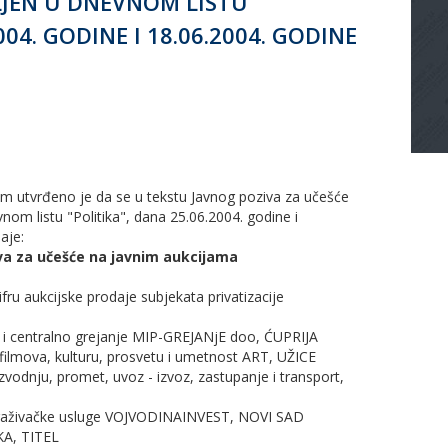
VLJEN U DNEVNOM LISTU
004. GODINE I 18.06.2004. GODINE
m utvrđeno je da se u tekstu Javnog poziva za učešće
nom listu "Politika", dana 25.06.2004. godine i
aje:
va za učešće na javnim aukcijama
fru aukcijske prodaje subjekata privatizacije
ju i centralno grejanje MIP-GREJANjE doo, ĆUPRIJA
filmova, kulturu, prosvetu i umetnost ART, UŽICE
vodnju, promet, uvoz - izvoz, zastupanje i transport,
traživačke usluge VOJVODINAINVEST, NOVI SAD
KA, TITEL