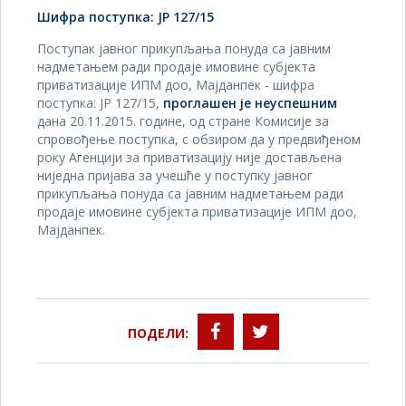
Шифра поступка:
JP 127/15
Поступак јавног прикупљања понуда са јавним
надметањем ради продаје имовине субјекта
приватизације ИПМ доо, Мајданпек - шифра
поступка: JP 127/15,
проглашен је неуспешним
дана 20.11.2015. године, од стране Комисије за
спровођење поступка, с обзиром да у предвиђеном
року Агенцији за приватизацију није достављена
ниједна пријава за учешће у поступку јавног
прикупљања понуда са јавним надметањем ради
продаје имовине субјекта приватизације ИПМ доо,
Мајданпек.
ПОДЕЛИ: