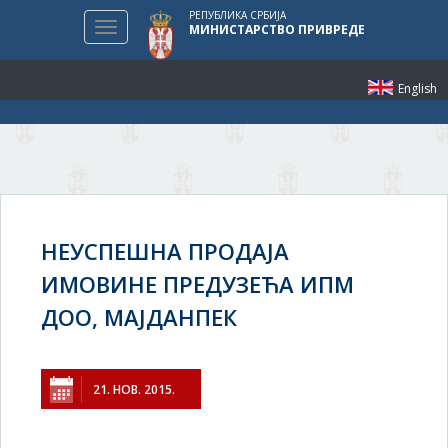
РЕПУБЛИКА СРБИЈА
Toggle
МИНИСТАРСТВО ПРИВРЕДЕ
navigation
English
НЕУСПЕШНА ПРОДАЈА
ИМОВИНЕ ПРЕДУЗЕЋА ИПМ
ДОО, МАЈДАНПЕК
21. НОВ. 2015.