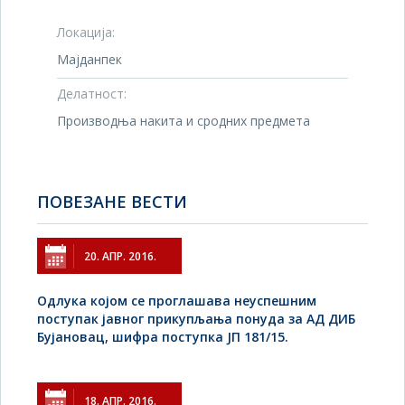
Локација:
Мајданпек
Делатност:
Производња накита и сродних предмета
ПОВЕЗАНЕ ВЕСТИ
20. АПР. 2016.
Одлука којом се проглашава неуспешним
поступак јавног прикупљања понуда за АД ДИБ
Бујановац, шифра поступка ЈП 181/15.
18. АПР. 2016.