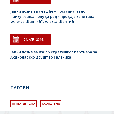
Jавни позив за учешће у поступку јавног
прикупљања понуда ради продаје капитала
„Алекса Шантић", Алекса Шантић
04. АПР. 2016.
Јавни позив за избор стратешког партнера за
Акционарско друштво Галеника
TAГОВИ
ПРИВАТИЗАЦИЈА
САОПШТЕЊА