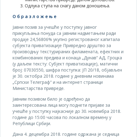
Одлука ступа на снагу даном доношења.
О б р а з л о ж е њ е
Јавни позив за учешће у поступку јавног
прикупљања понуда са јавним надметањем ради
продаје 24,56806% укупно регистрованог капитала
субјекта приватизације Привредно друштво за
производњу текстурираних филамената, ефектних и
комбинованих предива и конаца „Дунав“ АД, Гроцка
(у даљем тексту: Субјект приватизације), матични
број: 07030550, шифра поступка: JП 20/18, објављен
је 30. октобра 2018. године у дневним новинама
„Српски Телеграф“ и на интернет страници
Министарства привреде.
Јавним позивом било је одређено да
заинтересована лица могу поднети пријаве за
учешће у поступку најкасније до 30. новембра 2018.
године до 15:00 часова по локалном времену у
Републици Србији.
Дана 4. децембра 2018. године одржана је седница