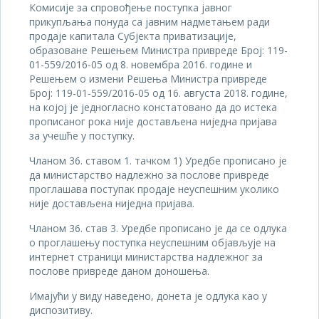
Комисије за спровођење поступка јавног
прикупљања понуда са јавним надметањем ради
продаје капитала Субјекта приватизације,
образоване Решењем Министра привреде Број: 119-
01-559/2016-05 од 8. новембра 2016. године и
Решењем о измени Решења Министра привреде
Број: 119-01-559/2016-05 од 16. августа 2018. године,
на којој је једногласно констатовано да до истека
прописаног рока није достављена ниједна пријава
за учешће у поступку.
Чланом 36. ставом 1. тачком 1) Уредбе прописано је
да министарство надлежно за послове привреде
проглашава поступак продаје неуспешним уколико
није достављена ниједна пријава.
Чланом 36. став 3. Уредбе прописано је да се одлука
о проглашењу поступка неуспешним објављује на
интернет страници министарства надлежног за
послове привреде даном доношења.
Имајући у виду наведено, донета је одлука као у
диспозитиву.