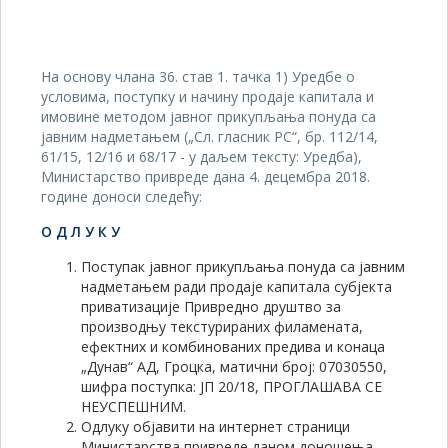
На основу члана 36. став 1. тачка 1) Уредбе о
условима, поступку и начину продаје капитала и
имовине методом јавног прикупљања понуда са
јавним надметањем („Сл. гласник РС“, бр. 112/14,
61/15, 12/16 и 68/17 - у даљем тексту: Уредба),
Министарство привреде дана 4. децембра 2018.
године доноси следећу:
О Д Л У К У
Поступак јавног прикупљања понуда са јавним
надметањем ради продаје капитала субјекта
приватизације Привредно друштво за
производњу текстурираних филамената,
ефектних и комбинованих предива и конаца
„Дунав“ АД, Гроцка, матични број: 07030550,
шифра поступка: JП 20/18, ПРОГЛАШАВА СЕ
НЕУСПЕШНИМ.
Одлуку објавити на интернет страници
Министарства привреде даном доношења.