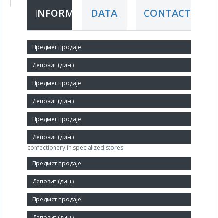
INFORMATION
DATA
CONTACT
Short title:
AGROKRAJINA
Legal status:
ULS
Core activity:
Retail sale of bread, cakes, flour confectionery and sugar
confectionery in specialized stores
Identification Number:
17261681
Size: