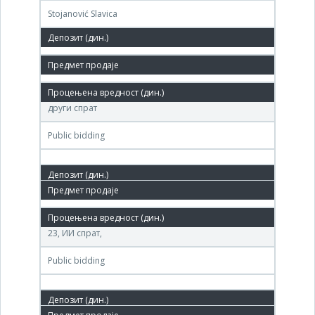
Stojanović Slavica
4,910,700 РСД
21. Oct.'09.
Агенција за приватизацију РС, Теразије број 23,
други спрат
Public bidding
27. Aug.'09.
Агенција за приватизацију, Београд, Теразије број
23, ИИ спрат,
Public bidding