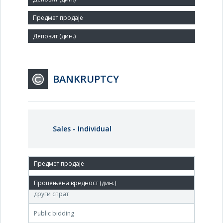
Small
Agent:
BANKRUPTCY
Sales - Individual
15. Dec.'09.
Агенција за приватизацију, Теразије 23, Београд,
други спрат
Public bidding