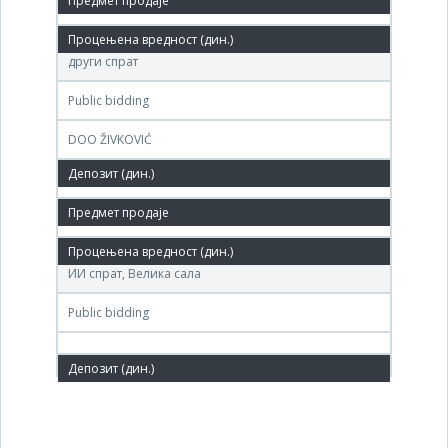
16. Jun.'09.
Агенција за приватитацију,Теразије бр. 23, Београд,
други спрат
Public bidding
DOO ŽIVKOVIĆ
29,397,168 РСД
22. Apr.'09.
Агенција за приватизацију Теразије бр. 23, Београд,
ИИ спрат, Велика сала
Public bidding